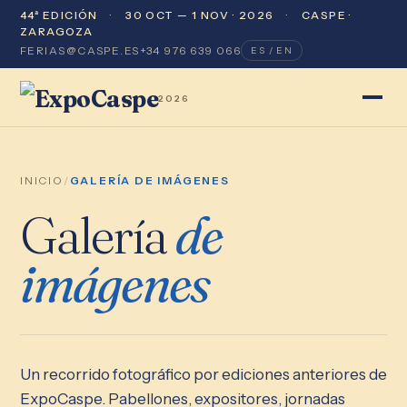
44ª EDICIÓN
·
30 OCT — 1 NOV · 2026
·
CASPE ·
ZARAGOZA
FERIAS@CASPE.ES
+34 976 639 066
ES / EN
2026
INICIO
/
GALERÍA DE IMÁGENES
Galería
de
imágenes
Un recorrido fotográfico por ediciones anteriores de
ExpoCaspe. Pabellones, expositores, jornadas